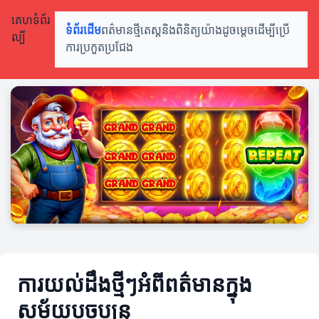
គេហទំព័រ
ទំព័រដើម
ពត៌មានថ្មី
តេស្តនិងពិនិត្យ
យ៉ាងដូចម្តេចដើម្បីប្រើ
ល្បី
ការប្រកួតប្រជែង
ការយល់ដឹងថ្មីៗអំពីពត៌មានក្នុង
សម័យបច្ចុប្បន្ន