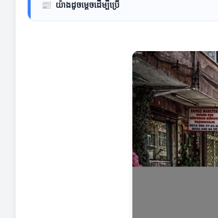
📰
យ៉ាងដូចម្តេចដើម្បីប្រើ