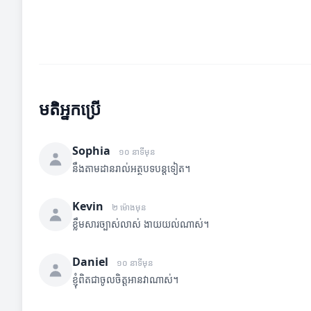
មតិអ្នកប្រើ
Sophia
១០ នាទីមុន
នឹងតាមដានរាល់អត្ថបទបន្តទៀត។
Kevin
២ ម៉ោងមុន
ខ្លឹមសារច្បាស់លាស់ ងាយយល់ណាស់។
Daniel
១០ នាទីមុន
ខ្ញុំពិតជាចូលចិត្តអានវាណាស់។