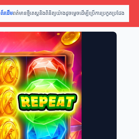
ំព័រដើម
ពត៌មានថ្មី
តេស្តនិងពិនិត្យ
យ៉ាងដូចម្តេចដើម្បីប្រើ
ការប្រកួតប្រជែង