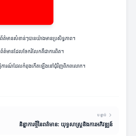
និងព័ត៌មានសំខាន់ៗបានយ៉ាងមានប្រសិទ្ធភាព។
ាថាព័ត៌មានដែលចែករំលែកគឺជាការពិត។
្រឹត្តិការណ៍ដែលកំពុងកើតឡើងនៅជុំវិញពិភពលោក។
បន្ទាប់
និន្នាការថ្មីនៃពត៌មាន: យុទ្ធសាស្ត្រនិងការអភិវឌ្ឍន៍