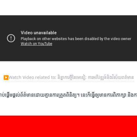
▶
Watch Video related to: និន្នាការថ្មីនៃមេឌៀ: ការអភិវឌ្ឍន៍និងវិស័យពត៌មាន
់ផ្តើមផ្តល់ព័ត៌មានដោយគ្មានការត្រួតពិនិត្យ។ នេះក៏ធ្វើឲ្យមានការពិភាក្សា 