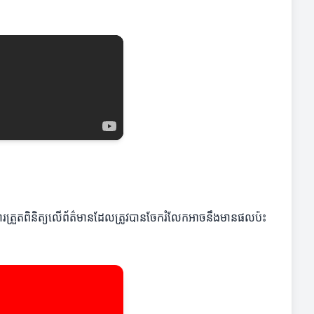
និងការត្រួតពិនិត្យលើព័ត៌មានដែលត្រូវបានចែករំលែកអាចនឹងមានផលប៉ះ