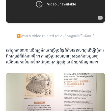
▶
Watch Video related to: ការពិភាក្សានៅលើពត៌មានថ្មី
នៅក្នុងពេលនេះ យើងត្រូវតែចេះប្រើប្រព័ន្ធព័ត៌មានខុសៗគ្នាដើម្បីធ្វើការ
ពិភាក្សាអំពីព័ត៌មានថ្មីៗ។ ការប្រើប្រាស់បណ្តាញសង្គមក៏អាចជួយឲ្យ
យើងមានការទំនាក់ទំនងជាមួយអ្នកផ្សព្វផ្សាយ និងអ្នកនិពន្ធនានា។