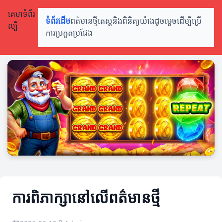
គេហទំព័រ
ទំព័រដើម
ពត៌មានថ្មី
តេស្តនិងពិនិត្យ
យ៉ាងដូចម្តេចដើម្បីប្រើ
ល្បី
ការប្រកួតប្រជែង
ការពិភាក្សានៅលើពត៌មានថ្មី