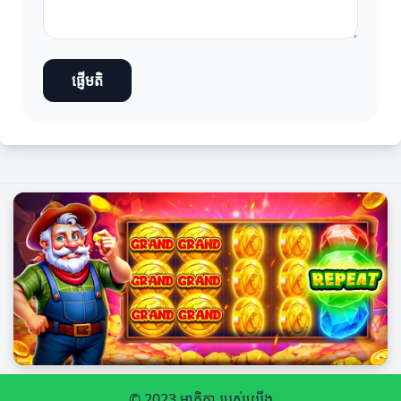
ផ្ញើមតិ
© 2023 មាតិកា របស់យើង