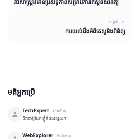
វិធីសាស្រ្តដ៏មានប្រសិទ្ធភាពសម្រាប់ការតេស្តនិងពិនិត្យ
បន្ទាប់
ការយល់ដឹងអំពីតេស្តនិងពិនិត្យ
មតិអ្នកប្រើ
TechExpert
ម្សិលមិញ
ពិតជាអ្វីដែលខ្ញុំកំពុងស្វែងរក។
WebExplorer
២ ម៉ោងមុន