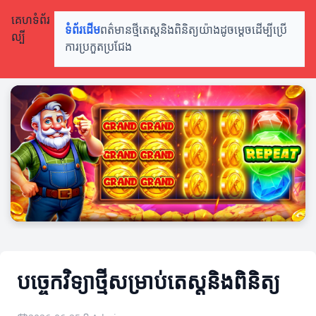
គេហទំព័រ
ទំព័រដើម
ពត៌មានថ្មី
តេស្តនិងពិនិត្យ
យ៉ាងដូចម្តេចដើម្បីប្រើ
ល្បី
ការប្រកួតប្រជែង
បច្ចេកវិទ្យាថ្មីសម្រាប់តេស្តនិងពិនិត្យ