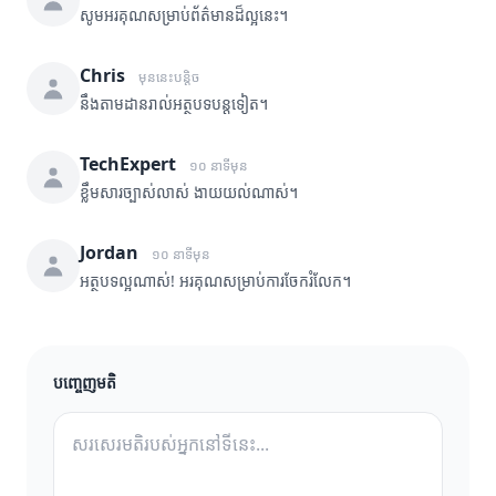
សូមអរគុណសម្រាប់ព័ត៌មានដ៏ល្អនេះ។
Chris
មុននេះបន្តិច
នឹងតាមដានរាល់អត្ថបទបន្តទៀត។
TechExpert
១០ នាទីមុន
ខ្លឹមសារច្បាស់លាស់ ងាយយល់ណាស់។
Jordan
១០ នាទីមុន
អត្ថបទល្អណាស់! អរគុណសម្រាប់ការចែករំលែក។
បញ្ចេញមតិ