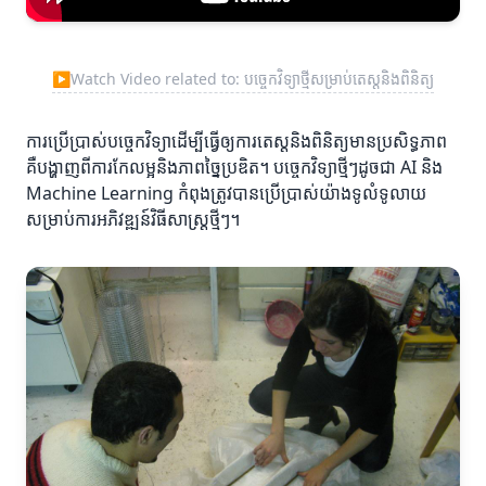
▶
Watch Video related to: បច្ចេកវិទ្យាថ្មីសម្រាប់តេស្តនិងពិនិត្យ
ការប្រើប្រាស់បច្ចេកវិទ្យាដើម្បីធ្វើឲ្យការតេស្តនិងពិនិត្យមានប្រសិទ្ធភាព
គឺបង្ហាញពីការកែលម្អនិងភាពច្នៃប្រឌិត។ បច្ចេកវិទ្យាថ្មីៗដូចជា AI និង
Machine Learning កំពុងត្រូវបានប្រើប្រាស់យ៉ាងទូលំទូលាយ
សម្រាប់ការអភិវឌ្ឍន៍វិធីសាស្រ្តថ្មីៗ។