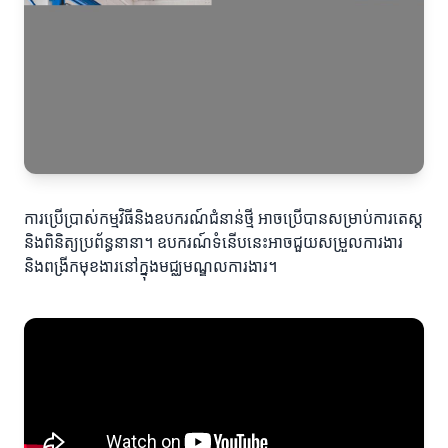
ការប្រើប្រាស់កម្មវិធីនិងឧបករណ៍ជំនាន់ថ្មី អាចប្រើបានសម្រាប់ការតេស្ត
និងពិនិត្យប្រព័ន្ធនានា។ ឧបករណ៍ទំនើបនេះអាចជួយសម្រួលការងារ
និងពង្រីកមុខងារនៅក្នុងមជ្ឈមណ្ឌលការងារ។