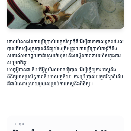
គោលបំណងនៃការប្រើប្រាស់បច្ចេកវិទ្យាថ្មីគឺដើម្បីធានាថាលទ្ធផលដែល
បានកើតឡើងត្រូវបានពិនិត្យយ៉ាងត្រឹមត្រូវ។ ការប្រើប្រាស់កម្មវិធីនិង
ឧបករណ៍អាចជួយកាត់បន្ថយកំហុស និងបង្កើនភាពឆាប់រហ័សក្នុងការ
សម្រេចចិត្ត។
ហេតុអ្វីបានជា និងតើអ្វីខ្លះដែលអាចធ្វើបាន ដើម្បីធ្វើឲ្យការតេស្តនិង
ពិនិត្យមានប្រសិទ្ធភាពនិងមានអត្ថន័យ។ ការប្រើប្រាស់បច្ចេកវិទ្យាទំនើប
គឺជាដំណោះស្រាយមួយសម្រាប់ការតេស្តនិងពិនិត្យ។
មុន