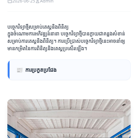
2026-06-25
Admin
បច្ចេកវិទ្យាថ្មីសម្រាប់តេស្តនិងពិនិត្យ
ក្នុងចំណោមការអភិវឌ្ឍន៍នានា បច្ចេកវិទ្យាថ្មីបានក្លាយជាគន្លងសំខាន់
សម្រាប់ការតេស្តនិងពិនិត្យ។ ការប្រើប្រាស់បច្ចេកវិទ្យាថ្មីនេះអាចនាំឲ្យ
មានកម្រិតនៃការពិនិត្យនិងតេស្តប្រសើរឡើង។
📰
ការប្រកួតប្រជែង