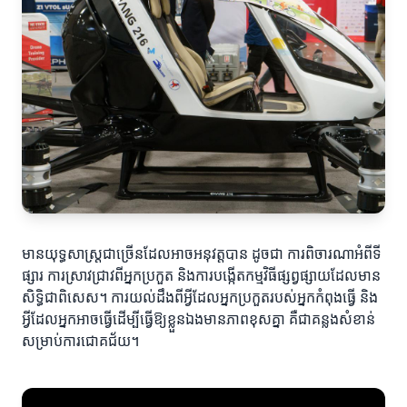
មានយុទ្ធសាស្ត្រជាច្រើនដែលអាចអនុវត្តបាន ដូចជា ការពិចារណាអំពីទី
ផ្សារ ការស្រាវជ្រាវពីអ្នកប្រកួត និងការបង្កើតកម្មវិធីផ្សព្វផ្សាយដែលមាន
សិទ្ធិជាពិសេស។ ការយល់ដឹងពីអ្វីដែលអ្នកប្រកួតរបស់អ្នកកំពុងធ្វើ និង
អ្វីដែល​អ្នកអាចធ្វើដើម្បីធ្វើឱ្យខ្លួនឯងមានភាពខុសគ្នា គឺជាគន្លងសំខាន់
សម្រាប់ការជោគជ័យ។