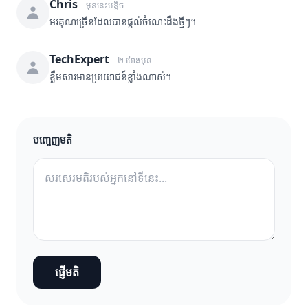
Chris
មុននេះបន្តិច
អរគុណច្រើនដែលបានផ្តល់ចំណេះដឹងថ្មីៗ។
TechExpert
២ ម៉ោងមុន
ខ្លឹមសារមានប្រយោជន៍ខ្លាំងណាស់។
បញ្ចេញមតិ
ផ្ញើមតិ