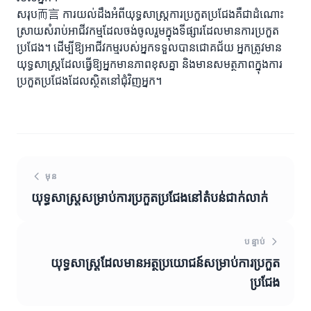
សរុប而言 ការយល់ដឹងអំពីយុទ្ធសាស្ត្រ​ការប្រកួតប្រជែងគឺជាដំណោះ
ស្រាយសំរាប់អាជីវកម្មដែលចង់ចូលរួមក្នុងទីផ្សារដែលមានការប្រកួត
ប្រជែង។ ដើម្បីឱ្យអាជីវកម្មរបស់អ្នកទទួលបានជោគជ័យ អ្នកត្រូវមាន
យុទ្ធសាស្ត្រដែលធ្វើឱ្យអ្នកមានភាពខុសគ្នា និងមានសមត្ថភាពក្នុងការ
ប្រកួតប្រជែងដែលស្ថិតនៅជុំវិញអ្នក។
មុន
យុទ្ធសាស្ត្រសម្រាប់ការប្រកួតប្រជែងនៅតំបន់ជាក់លាក់
បន្ទាប់
យុទ្ធសាស្ត្រដែលមានអត្ថប្រយោជន៍សម្រាប់ការប្រកួត
ប្រជែង