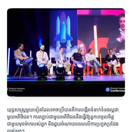
យុទ្ធសាស្ត្រមួយទៀតដែលអាចប្រើបានគឺការបង្កើតទំនាក់ទំនងល្អជា
មួយអតិថិជន។ ការតភ្ជាប់ជាមួយអតិថិជននឹងធ្វើឱ្យពួកគេចូលចិត្ត
ជាមួយមុខម៉ាករបស់អ្នក និងជួយចំណាយពេលលើការប្រកួតប្រជែង
របស់អ្នក។