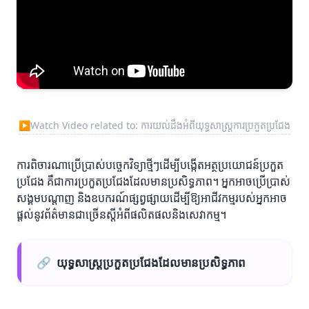
▶
Watch Video related to: ការយល់ដឹងអំពីយុទ្ធសាស្ត្រ​ការប្រកួតប្រជែង
ការពិចារណាប្រើប្រាស់បច្ចេកវិទ្យាថ្មីៗដើម្បីបង្កើតអត្ថប្រយោជន៍ប្រកួត
ប្រជែង គឺជាការប្រកួតប្រជែងដែលមានប្រសិទ្ធភាព។ អ្នកអាចប្រើប្រាស់
សង្គមបណ្ដាញ និងឧបករណ៍ផ្សព្វផ្សាយដើម្បីឱ្យអាជីវកម្មរបស់អ្នកអាច
ផ្តល់នូវព័ត៌មានជាច្រើនស្តីអំពីផលិតផលនិងសេវាកម្ម។
🔗
យុទ្ធសាស្ត្រប្រកួតប្រជែងដែលមានប្រសិទ្ធភាព