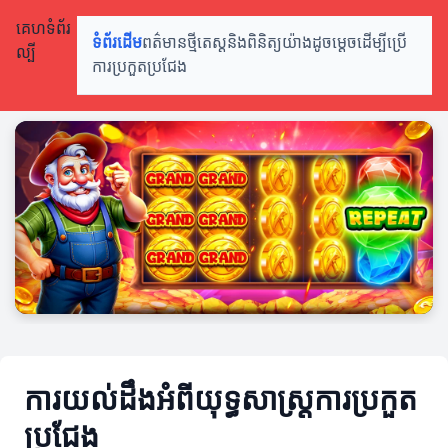
គេហទំព័រ
ទំព័រដើម
ពត៌មានថ្មី
តេស្តនិងពិនិត្យ
យ៉ាងដូចម្តេចដើម្បីប្រើ
ល្បី
ការប្រកួតប្រជែង
ការយល់ដឹងអំពីយុទ្ធសាស្ត្រ​ការប្រកួត
ប្រជែង