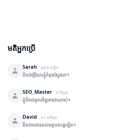
មតិអ្នកប្រើ
Sarah
មុននេះបន្តិច
ពិតជាអ្វីដែលខ្ញុំកំពុងស្វែងរក។
SEO_Master
៣ ថ្ងៃមុន
ខ្ញុំពិតជាចូលចិត្តអានវាណាស់។
David
១០ នាទីមុន
នឹងតាមដានរាល់អត្ថបទបន្តទៀត។