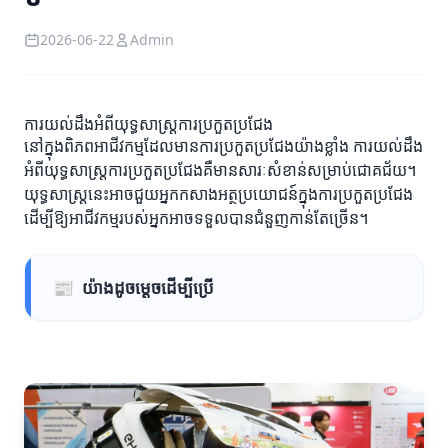
2026-06-22
Admin
ការយល់ដឹងអំពីយុទ្ធសាស្ត្រ​ការប្រកួតប្រជែង
នៅក្នុងពិភពអាជីវកម្មដែលមានការប្រកួតប្រជែងយ៉ាងខ្លាំង ការយល់ដឹង
អំពីយុទ្ធសាស្ត្រ​ការប្រកួតប្រជែងគឺមានសារៈសំខាន់សម្រាប់ជោគជ័យ។
យុទ្ធសាស្ត្រនេះអាចជួយអ្នកកសាងអត្ថប្រយោជន៍ក្នុងការប្រកួតប្រជែង
ដើម្បីឱ្យអាជីវកម្មរបស់អ្នកអាចទទួលបានជំនួញកាន់តែច្រើន។
📰
យ៉ាងដូចម្តេចដើម្បីប្រើ